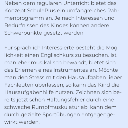
Neben dem re­gu­lä­ren Un­ter­richt bie­tet das
Kon­zept SchuleP­lus ein um­fang­rei­ches Rah­
men­pro­gramm an. Je nach In­ter­es­sen und
Be­dürf­nis­sen des Kin­des kön­nen an­de­re
Schwer­punk­te ge­setzt wer­den.
Für sprach­lich In­ter­es­sier­te be­steht die Mög­
lich­keit einen Eng­lisch­kurs zu be­su­chen. Ist
man eher mu­si­ka­lisch be­wandt, bie­tet sich
das Er­ler­nen eines In­stru­men­tes an. Möch­te
man den Stress mit den Haus­auf­ga­ben lie­ber
Fach­leu­ten über­las­sen, so kann das Kind die
Haus­auf­ga­ben­hil­fe nut­zen. Zeich­nen sich be­
reits jetzt schon Hal­tungs­feh­ler durch eine
schwa­che Rumpf­mus­ku­la­tur ab, kann dem
durch ge­ziel­te Sport­übun­gen ent­ge­gen­ge­
wirkt wer­den.