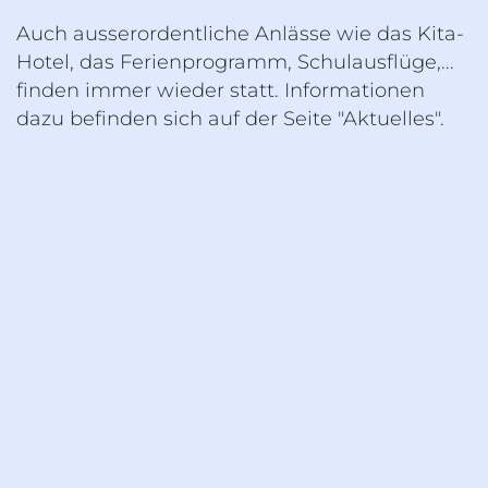
Auch aus­ser­or­dent­li­che An­läs­se wie das Kita-
Hotel, das Fe­ri­en­pro­gramm, Schul­aus­flü­ge,...
fin­den immer wie­der statt. In­for­ma­tio­nen
dazu be­fin­den sich auf der Seite "Ak­tu­el­les".
Kleinschule Planken, Dorfstrasse 100, 9498 Planken,
Tel: +423 373 15 43,
Impressum
|
Datenschutz