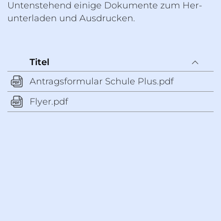
Un­ten­ste­hend ei­ni­ge Do­ku­men­te zum Her­
un­ter­la­den und Aus­dru­cken.
Titel
An­trags­for­mu­lar Schu­le Plus.​pdf
Flyer.​pdf